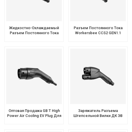
Жидкостно-Охлаждаемый
Разъем Постоянного Тока
Разъем Постоянного Тока
Workersbee CCS2 GEN1.1
Workersbee CCS2 Для
375A С Естественным
Зарядки Электромобилей
Охлаждением Для Быстрой
Высокой Мощности
Зарядки
Оптовая Продажа GB T High
Заряжатель Разъема
Power Air Cooling EV Plug Для
Штепсельной Вилки ДК ЭВ
Зарядной Станции DC EV
ИЭК 62196 ККС2 Для
Зарядной Станции ЭВ