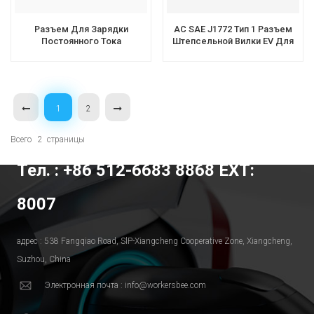
Разъем Для Зарядки
AC SAE J1772 Тип 1 Разъем
Постоянного Тока
Штепсельной Вилки EV Для
Workersbee CCS1 400A 1000V
Зарядки Электромобиля
С Естественным
Охлаждением
1
2
Всего
2
Страницы
Тел. : +86 512-6683 8868 EXT:
8007
адрес : 538 Fangqiao Road, SlP-Xiangcheng Cooperative Zone, Xiangcheng,
Suzhou, China
Электронная почта : info@workersbee.com