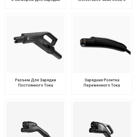
Переменным Током
Естественным Охлаждением
Для Быстрой Зарядки
Разъем Для Зарядки
Зарядная Розетка
Постоянного Тока
Переменного Тока
Workersbee NACS 350A, 1000
Workersbee Gen1.0 NACS Для
В, Быстрое Зарядное
Зарядки Электромобилей
Устройство Для
Дома И На Рабочем Месте
Электромобилей