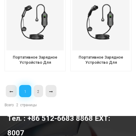
Портативное Зарядное
Портативное Зарядное
Устройство Для
Устройство Для
Электромобилей Top Factory
Электромобилей GB/T
Type 1 SAE J1772 US Level
(режим 2 EVSE) | 16A/32A |
EVSE
OEM/ODM | Workersbee
1
2
Всего
2
Страницы
Тел. : +86 512-6683 8868 EXT:
8007