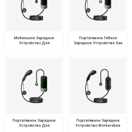
Мобильное Зарядное
Портативное Гибкое
Устройство Для
Зарядное Устройство Sae
Электромобилей Workersbee
J17722 С Сертификацией ETL
Level 2 GBT Для
Для Домашнего
Использования На Дороге
Использования
Портативное Зарядное
Портативное Зарядное
Устройство Для
Устройство Workersbee
Электромобилей Workersbee
EPort-A GBT EV Мощностью