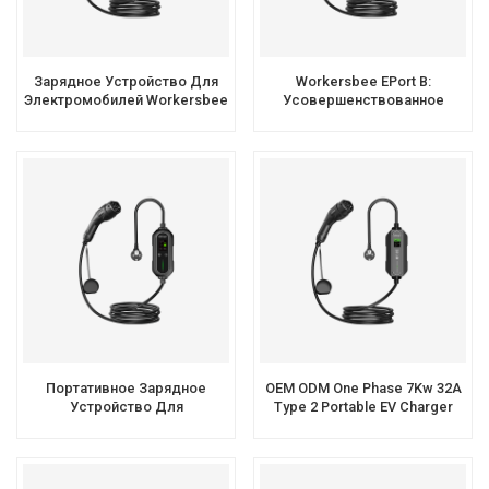
Зарядное Устройство Для
Workersbee EPort B:
Электромобилей Workersbee
Усовершенствованное
EPort B Type 1 С
Портативное Зарядное
Расширенными Функциями
Устройство Для
Экрана
Электромобилей GBT С
Интерактивным Экраном
Портативное Зарядное
OEM ODM One Phase 7Kw 32A
Устройство Для
Type 2 Portable EV Charger
Электромобилей Worksbee
EPort B Premium Type 2