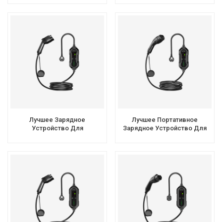
IEC 62196 Type 2 С
7,4 КВт С Сертификацией CE
Регулируемым Током.
Лучшее Зарядное
Лучшее Портативное
Устройство Для
Зарядное Устройство Для
Электромобилей В Пути
Электромобилей EVSE
Workbee EPort Зарядное
Мощностью 7 КВт Типа 2
Устройство Для Домашнего
Использования Sae J1772