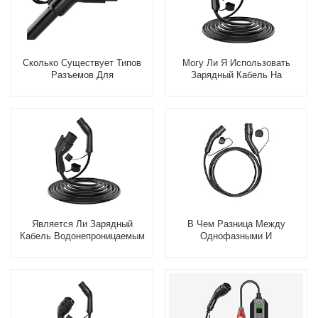
Сколько Существует Типов
Могу Ли Я Использовать
Разъемов Для
Зарядный Кабель На
Электромобилей?
Общественных Зарядных
Станциях?
Является Ли Зарядный
В Чем Разница Между
Кабель Водонепроницаемым
Однофазными И
И Подходит Ли Для
Трехфазными Зарядными
Использования На Открытом
Кабелями?
Воздухе?