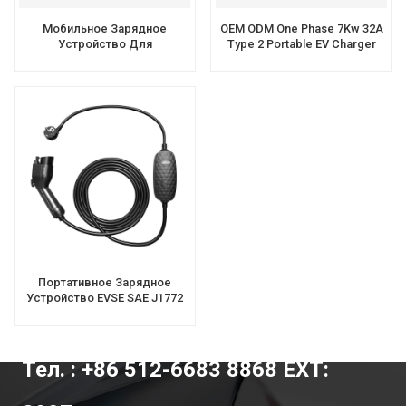
Мобильное Зарядное
OEM ODM One Phase 7Kw 32A
Устройство Для
Type 2 Portable EV Charger
Электромобилей Workersbee
Level 2 GBT Для
Использования На Дороге
Портативное Зарядное
Устройство EVSE SAE J1772
EV Уровня 1-2 Type1 С
Удлинительным Зарядным
Кабелем
Тел. : +86 512-6683 8868 EXT: