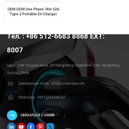
OEM ODM One Phase 7Kw 32A
Type 2 Portable EV Charger
Тел. : +86 512-6683 8868 EXT:
8007
адрес : 538 Fangqiao Road, SlP-Xiangcheng Cooperative Zone, Xiangcheng,
Suzhou, China
Электронная почта : info@workersbee.com
WhatsApp : +8615251599747
СВЯЗАТЬСЯ С НАМИ