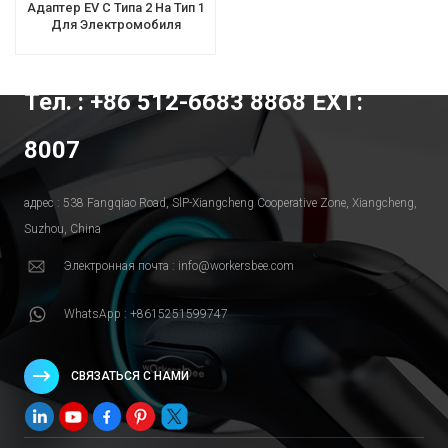
Адаптер EV С Типа 2 На Тип 1
Для Электромобиля
Тел. : +86 512-6683 8868 EXT:
8007
адрес : 538 Fangqiao Road, SlP-Xiangcheng Cooperative Zone, Xiangcheng,
Suzhou, China
Электронная почта : info@workersbee.com
WhatsApp : +8615251599747
СВЯЗАТЬСЯ С НАМИ