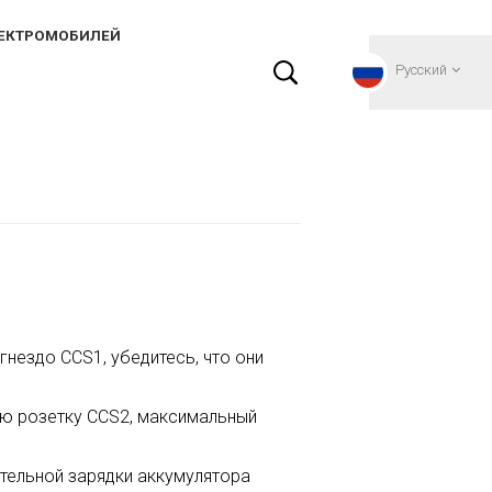
ЛЕКТРОМОБИЛЕЙ
Русский
English
Français
Deutsch
Русский
гнездо CCS1, убедитесь, что они
Italiano
ую розетку CCS2, максимальный
español
ительной зарядки аккумулятора