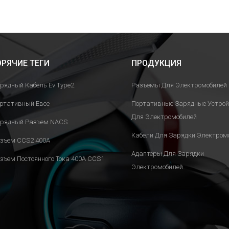
ОРЯЧИЕ ТЕГИ
ПРОДУКЦИЯ
рядный Кабель Ev Type2
Разъемы Для Электромобилей
ртативный Евсе
Портативные Зарядные Устро
Для Электромобилей
рядный Разъем NACS
Кабели Для Зарядки Электром
зъем CCS2 400A
Адаптеры Для Зарядки
зъем Постоянного Тока 400A CCS1
Электромобилей