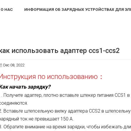
О НАС
ИНФОРМАЦИЯ ОБ ЗАРЯДНЫХ УСТРОЙСТВАХ ДЛЯ Э
ей
как использовать адаптер ccs1-ccs2
как использовать адаптер ccs1-ccs2
Dec 08, 2022
Инструкция по использованию
：
Как начать зарядку?
1.
Получите адаптер, плотно вставьте штекер питания CCS1 в 
соединяются.
2.
Вставьте штепсельную вилку адаптера CCS2 в штепсельн
зарядный ток не превышает 150 А.
3.
Обратите внимание на время зарядки, чтобы избежать дл