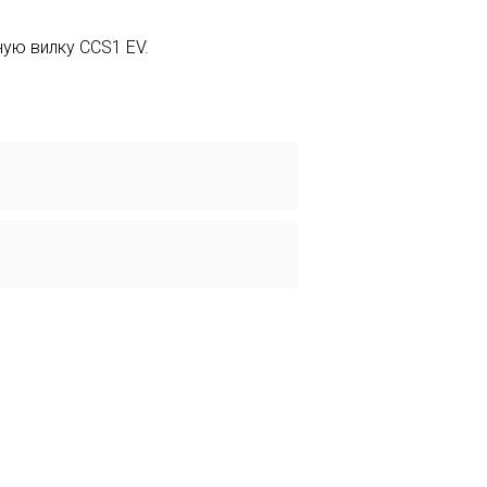
Português
ную вилку CCS1 EV.
Nederlands
عربي
Tiếng Việt
한국어
Türk