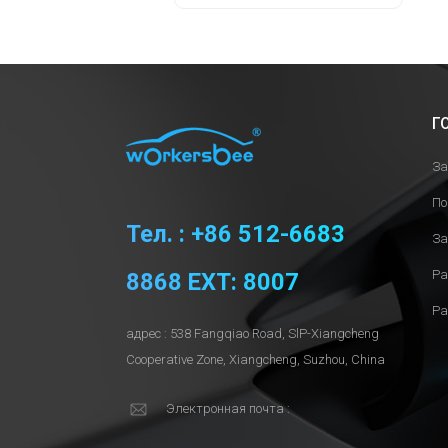
Г
За
По
Тел. : +86 512-6683
За
Ра
8868 EXT: 8007
Ра
адрес : 538 Fangqiao Road, SlP-Xiangcheng
Cooperative Zone, Xiangcheng, Suzhou, China
Электронная почта :