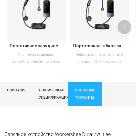
Портативное зарядное устройство для электромобилей Workersbee IEC 62196 Type 2 с регулируемым током.
Портативное гибкое зарядное устройство Sae j17722 с сертификацией ETL для домашнего использования
Портативное зарядное
Гибкое зарядное устройство 2,
устройство переменного тока
стандарт США, с большим
для электромобилей с разъемом
экраном
IEC 62196 Type 2 и
регулируемыми настройками
тока. Доступны версии на 6–16
ОПИСАНИЕ
ТЕХНИЧЕСКАЯ
ОСНОВНЫЕ
ЧИТАТЬ ДАЛЕЕ
ЧИТАТЬ ДАЛЕЕ
А и 10–32 А с вилками Schuko
СПЕЦИФИКАЦИЯ
МОМЕНТЫ
или CEE для зарядки в Европе.
Зарядное устройство Workersbee Dura: лучшее