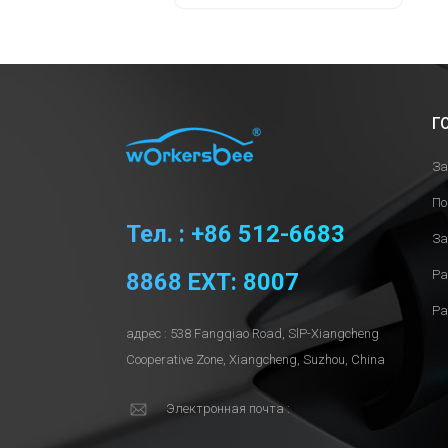
Г
За
По
Тел. : +86 512-6683
За
Ра
8868 EXT: 8007
Ра
адрес : 538 Fangqiao Road, SlP-Xiangcheng
Cooperative Zone, Xiangcheng, Suzhou, China
Электронная почта :