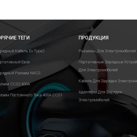
ОРЯЧИЕ ТЕГИ
ПРОДУКЦИЯ
рядный Кабель Ev Type2
Разъемы Для Электромобилей
ртативный Евсе
Портативные Зарядные Устро
Для Электромобилей
рядный Разъем NACS
Кабели Для Зарядки Электром
зъем CCS2 400A
Адаптеры Для Зарядки
зъем Постоянного Тока 400A CCS1
Электромобилей