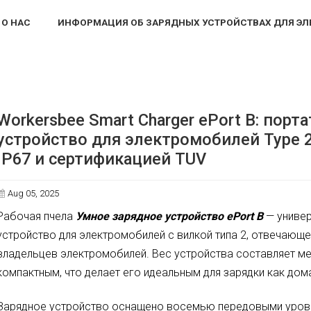
О НАС
ИНФОРМАЦИЯ ОБ ЗАРЯДНЫХ УСТРОЙСТВАХ ДЛЯ Э
mart Charger ePort B: портативное зарядное устройство для электромобилей Typ
Workersbee Smart Charger ePort B: порт
устройство для электромобилей Type 
IP67 и сертификацией TUV
Aug 05, 2025
Рабочая пчела
Умное зарядное устройство ePort B
— универ
устройство для электромобилей с вилкой типа 2, отвечаю
владельцев электромобилей. Вес устройства составляет мене
компактным, что делает его идеальным для зарядки как дома,
Зарядное устройство оснащено восемью передовыми уровн