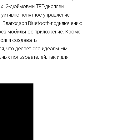
Português
ях. 2-дюймовый TFT-дисплей
туитивно понятное управление
Nederlands
. Благодаря Bluetooth-подключению
عربي
ерез мобильное приложение. Кроме
воляя создавать
Tiếng Việt
ля, что делает его идеальным
ных пользователей, так и для
한국어
Türk