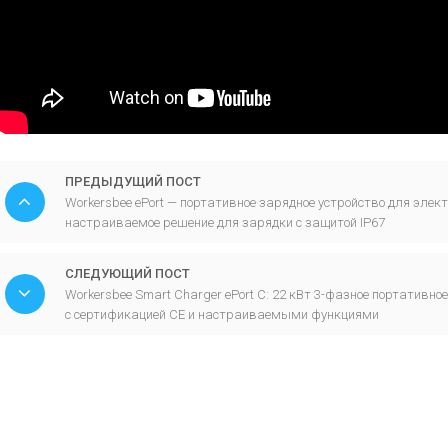
ПРЕДЫДУЩИЙ ПОСТ
Workersbee ePort — портативное зарядное устройство для элект
настраиваемое решение для зарядки с защитой IP67
СЛЕДУЮЩИЙ ПОСТ
Workersbee Smart Charger ePort C: 22 кВт 3-фазное портативн
с сертификацией CE и настраиваемыми функциями