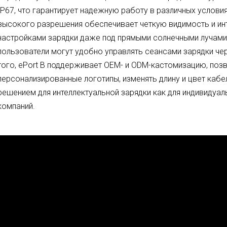
IP67, что гарантирует надежную работу в различных услови
высокого разрешения обеспечивает четкую видимость и ин
настройками зарядки даже под прямыми солнечными лучами
пользователи могут удобно управлять сеансами зарядки ч
того, ePort B поддерживает OEM- и ODM-кастомизацию, поз
персонализированные логотипы, изменять длину и цвет кабе
решением для интеллектуальной зарядки как для индивидуаль
компаний.