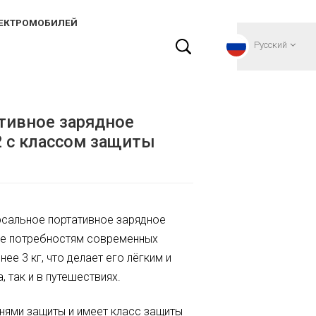
ЛЕКТРОМОБИЛЕЙ
Русский
e 2 с классом защиты IP67 и сертификацией TUV
ативное зарядное
English
2 с классом защиты
Français
Deutsch
сальное портативное зарядное
Русский
щее потребностям современных
Italiano
е 3 кг, что делает его лёгким и
 так и в путешествиях.
español
ями защиты и имеет класс защиты