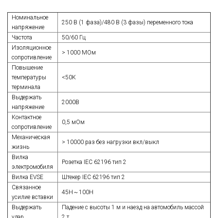
Номинальное
250 В (1 фаза)/480 В (3 фазы) переменного тока
напряжение
Частота
50/60 Гц
Изоляционное
> 1000 МОм
сопротивление
Повышение
температуры
<50К
терминала
Выдержать
2000В
напряжение
Контактное
0,5 мОм
сопротивление
Механическая
> 10000 раз без нагрузки вкл/выкл
жизнь
Вилка
Розетка IEC 62196 тип 2
электромобиля
Вилка EVSE
Штекер IEC 62196 тип 2
Связанное
45Н～100Н
усилие вставки
Выдержать
Падение с высоты 1 м и наезд на автомобиль массой
удар
2 т.