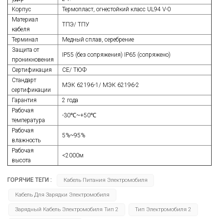
Корпус
Термопласт, огнестойкий класс UL94 V-0
Материал
ТПЭ/ ТПУ
кабеля
Терминал
Медный сплав, серебрение
Защита от
IP55 (без сопряжения) IP65 (сопряжено)
проникновения
Сертификация
СЕ/ ТЮФ
Стандарт
МЭК 62196-1/ МЭК 62196-2
сертификации
Гарантия
2 года
Рабочая
-30℃~+50℃
температура
Рабочая
5%~95%
влажность
Рабочая
<2000м
высота
ГОРЯЧИЕ ТЕГИ :
Кабель Питания Электромобиля
Кабель Для Зарядки Электромобиля
Зарядный Кабель Электромобиля Тип 2
Тип Электромобиля 2