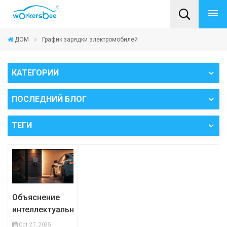
ДОМ
График зарядки электромобилей
КАТЕГОРИИ
ПОСЛЕДНИЙ БЛОГ
ТЕГИ
Объяснение
интеллектуальной
зарядки
Oct 27, 2025