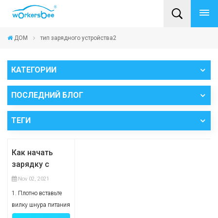
ДОМ
тип зарядного устройства2
КАТЕГОРИИ
ПОСЛЕДНИЙ БЛОГ
ТЕГИ
Как начать
зарядку с
помощью
Nov 02, 2021
портативного
1. Плотно вставьте
зарядного
вилку шнура питания
устройства для
в сетевую розетку