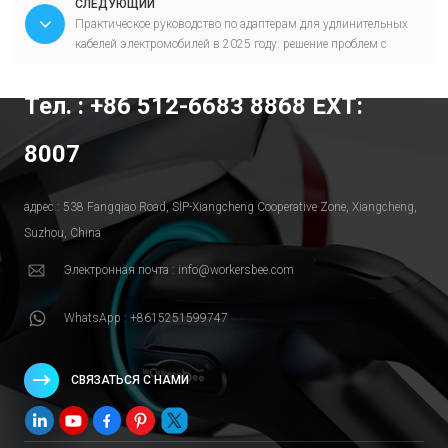
СЛЕДУЮЩИЙ
Практическое руководство по адаптерам для удлинительных
кабелей электромобилей в 2025 году: решение проблем с
расстоянием и совместимостью
Тел. : +86 512-6683 8868 EXT:
8007
адрес : 538 Fangqiao Road, SlP-Xiangcheng Cooperative Zone, Xiangcheng,
Suzhou, China
Электронная почта : info@workersbee.com
WhatsApp : +8615251599747
СВЯЗАТЬСЯ С НАМИ